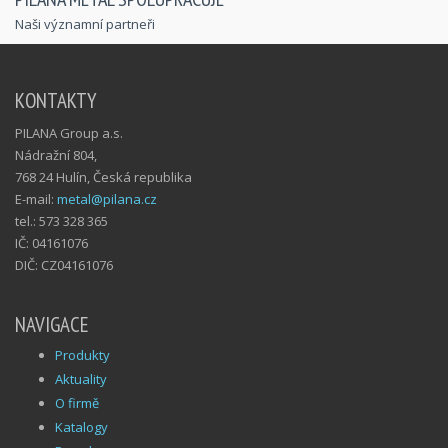
Naši významní partneři
KONTAKTY
PILANA Group a.s.
Nádražní 804,
768 24 Hulín, Česká republika
E-mail:
metal@pilana.cz
tel.: 573 328 365
IČ: 04161076
DIČ: CZ04161076
NAVIGACE
Produkty
Aktuality
O firmě
Katalogy