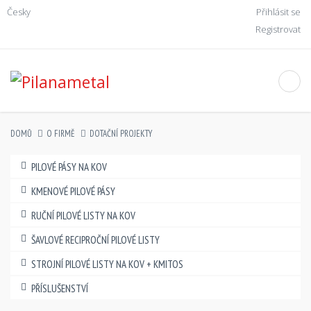
Česky
Přihlásit se
Registrovat
DOMŮ
O FIRMĚ
DOTAČNÍ PROJEKTY
PILOVÉ PÁSY NA KOV
KMENOVÉ PILOVÉ PÁSY
RUČNÍ PILOVÉ LISTY NA KOV
ŠAVLOVÉ RECIPROČNÍ PILOVÉ LISTY
STROJNÍ PILOVÉ LISTY NA KOV + KMITOS
PŘÍSLUŠENSTVÍ