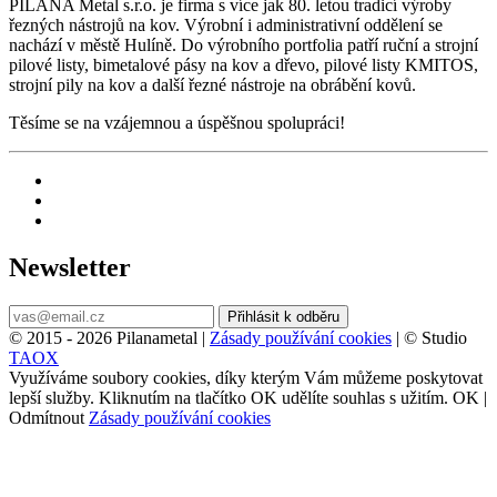
PILANA Metal s.r.o. je firma s více jak 80. letou tradicí výroby
řezných nástrojů na kov. Výrobní i administrativní oddělení se
nachází v městě Hulíně. Do výrobního portfolia patří ruční a strojní
pilové listy, bimetalové pásy na kov a dřevo, pilové listy KMITOS,
strojní pily na kov a další řezné nástroje na obrábění kovů.
Těsíme se na vzájemnou a úspěšnou spolupráci!
Newsletter
Přihlásit k odběru
© 2015 - 2026 Pilanametal |
Zásady používání cookies
| © Studio
TAOX
Využíváme soubory cookies, díky kterým Vám můžeme poskytovat
lepší služby. Kliknutím na tlačítko OK udělíte souhlas s užitím.
OK
|
Odmítnout
Zásady používání cookies