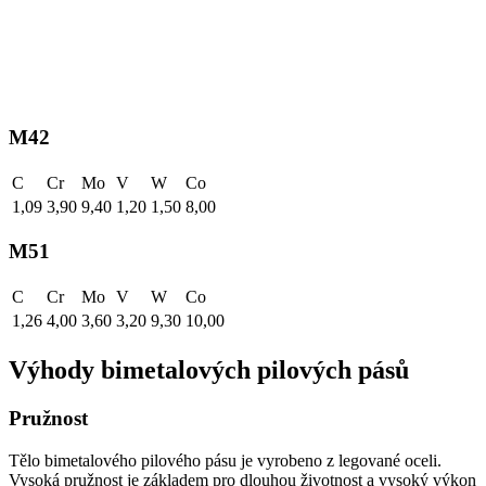
M42
C
Cr
Mo
V
W
Co
1,09
3,90
9,40
1,20
1,50
8,00
M51
C
Cr
Mo
V
W
Co
1,26
4,00
3,60
3,20
9,30
10,00
Výhody bimetalových pilových pásů
Pružnost
Tělo bimetalového pilového pásu je vyrobeno z legované oceli.
Vysoká pružnost je základem pro dlouhou životnost a vysoký výkon