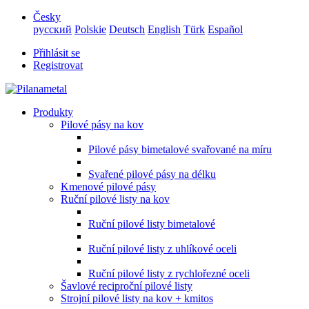
Česky
русский
Polskie
Deutsch
English
Türk
Español
Přihlásit se
Registrovat
Produkty
Pilové pásy na kov
Pilové pásy bimetalové svařované na míru
Svařené pilové pásy na délku
Kmenové pilové pásy
Ruční pilové listy na kov
Ruční pilové listy bimetalové
Ruční pilové listy z uhlíkové oceli
Ruční pilové listy z rychlořezné oceli
Šavlové reciproční pilové listy
Strojní pilové listy na kov + kmitos