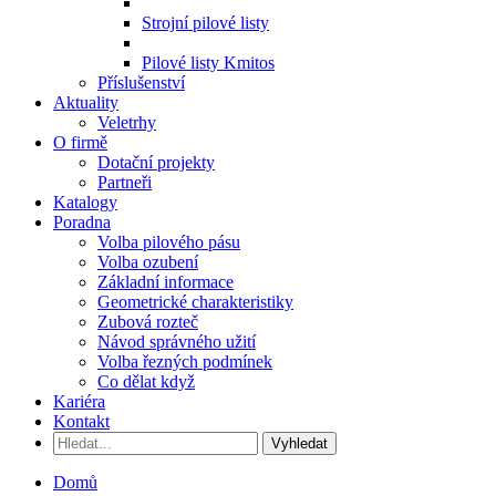
Strojní pilové listy
Pilové listy Kmitos
Příslušenství
Aktuality
Veletrhy
O firmě
Dotační projekty
Partneři
Katalogy
Poradna
Volba pilového pásu
Volba ozubení
Základní informace
Geometrické charakteristiky
Zubová rozteč
Návod správného užití
Volba řezných podmínek
Co dělat když
Kariéra
Kontakt
Vyhledat
Domů