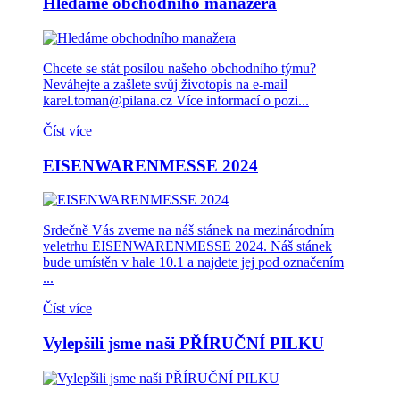
Hledáme obchodního manažera
Chcete se stát posilou našeho obchodního týmu?
Neváhejte a zašlete svůj životopis na e-mail
karel.toman@pilana.cz Více informací o pozi...
Číst více
EISENWARENMESSE 2024
Srdečně Vás zveme na náš stánek na mezinárodním
veletrhu EISENWARENMESSE 2024. Náš stánek
bude umístěn v hale 10.1 a najdete jej pod označením
...
Číst více
Vylepšili jsme naši PŘÍRUČNÍ PILKU