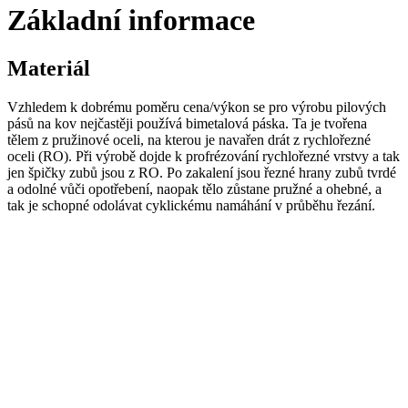
Základní informace
Materiál
Vzhledem k dobrému poměru cena/výkon se pro výrobu pilových
pásů na kov nejčastěji používá bimetalová páska. Ta je tvořena
tělem z pružinové oceli, na kterou je navařen drát z rychlořezné
oceli (RO). Při výrobě dojde k profrézování rychlořezné vrstvy a tak
jen špičky zubů jsou z RO. Po zakalení jsou řezné hrany zubů tvrdé
a odolné vůči opotřebení, naopak tělo zůstane pružné a ohebné, a
tak je schopné odolávat cyklickému namáhání v průběhu řezání.