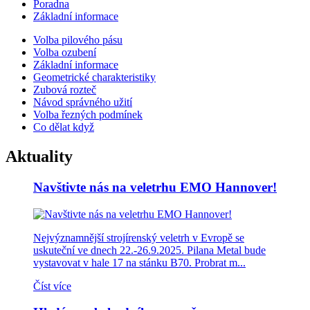
Poradna
Základní informace
Volba pilového pásu
Volba ozubení
Základní informace
Geometrické charakteristiky
Zubová rozteč
Návod správného užití
Volba řezných podmínek
Co dělat když
Aktuality
Navštivte nás na veletrhu EMO Hannover!
Nejvýznamnější strojírenský veletrh v Evropě se
uskuteční ve dnech 22.-26.9.2025. Pilana Metal bude
vystavovat v hale 17 na stánku B70. Probrat m...
Číst více