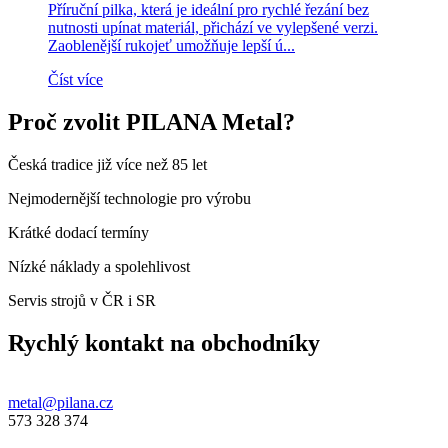
Příruční pilka, která je ideální pro rychlé řezání bez
nutnosti upínat materiál, přichází ve vylepšené verzi.
Zaoblenější rukojeť umožňuje lepší ú...
Číst více
Proč zvolit PILANA Metal?
Česká tradice již více než 85 let
Nejmodernější technologie pro výrobu
Krátké dodací termíny
Nízké náklady a spolehlivost
Servis strojů v ČR i SR
Rychlý kontakt na obchodníky
metal@pilana.cz
573 328 374