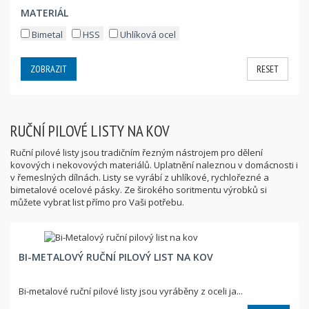
MATERIÁL
Bimetal
HSS
Uhlíková ocel
ZOBRAZIT
RESET
RUČNÍ PILOVÉ LISTY NA KOV
Ruční pilové listy jsou tradičním řezným nástrojem pro dělení
kovových i nekovových materiálů. Uplatnění naleznou v domácnosti i
v řemeslných dílnách. Listy se vyrábí z uhlíkové, rychlořezné a
bimetalové ocelové pásky. Ze širokého soritmentu výrobků si
můžete vybrat list přímo pro Vaši potřebu.
BI-METALOVÝ RUČNÍ PILOVÝ LIST NA KOV
Bi-metalové ruční pilové listy jsou vyráběny z oceli ja...