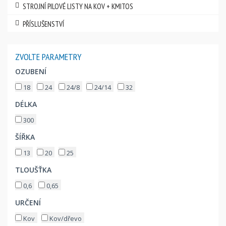
STROJNÍ PILOVÉ LISTY NA KOV + KMITOS
PŘÍSLUŠENSTVÍ
ZVOLTE PARAMETRY
OZUBENÍ
18
24
24/8
24/14
32
DÉLKA
300
ŠÍŘKA
13
20
25
TLOUŠŤKA
0,6
0,65
URČENÍ
Kov
Kov/dřevo