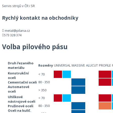
Servis strojů v ČR i SR
Rychlý kontakt na obchodníky
metal@pilana.cz
573 328 374
Volba pilového pásu
Druh řezaného
Rozměry
UNIVERSAL
MASSIVE
ALUCUT
PROFILE
materiálu
Konstrukční
< 70
oceli
80 - 350
Cementační oceli
Automatové
> 350
oceli
Uhlíkové
< 70
nástrojové oceli
80 - 350
Pružinové oceli
Oceli na kulič.