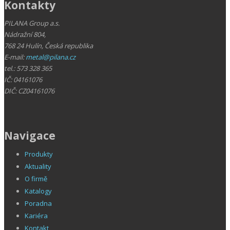
Kontakty
PILANA Group a.s.
Nádražní 804,
768 24 Hulín, Česká republika
E-mail:
metal@pilana.cz
tel.: 573 328 365
IČ: 04161076
DIČ: CZ04161076
Navigace
Produkty
Aktuality
O firmě
Katalogy
Poradna
Kariéra
Kontakt