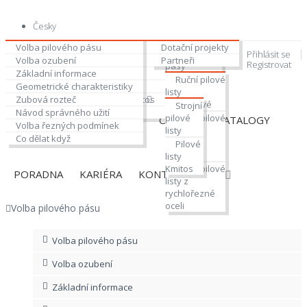
Česky
Veletrhy
Pilové pásy na kov
Volba pilového pásu
Dotační projekty
Pilové
Přihlásit se
Kmenové pilové pásy
Volba ozubení
Partneři
Domů
Registrovat
pásy
Ruční pilové listy na kov
Základní informace
Poradna
bimetalové
Ruční pilové
Šavlové reciproční pilové listy
Geometrické charakteristiky
svařované
listy
Strojní pilové listy na kov + kmitos
Zubová rozteč
na míru
bimetalové
Strojní
Příslušenství
Návod správného užití
Svařené
pilové
Ruční pilové
PRODUKTY
AKTUALITY
O FIRMĚ
KATALOGY
Volba řezných podmínek
pilové pásy
listy z
listy
Co dělat když
na délku
uhlíkové
Pilové
oceli
listy
Kmitos
Ruční pilové
PORADNA
KARIÉRA
KONTAKT
listy z
rychlořezné
oceli
Volba pilového pásu
Volba pilového pásu
Volba ozubení
Základní informace