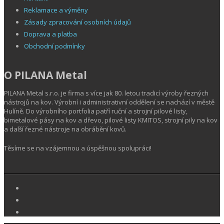
Reklamace a výměny
Zásady zpracování osobních údajů
Doprava a platba
Obchodní podmínky
O PILANA Metal
PILANA Metal s.r.o. je firma s více jak 80. letou tradicí výroby řezných
nástrojů na kov. Výrobní i administrativní oddělení se nachází v městě
Hulíně. Do výrobního portfolia patří ruční a strojní pilové listy,
bimetalové pásy na kov a dřevo, pilové listy KMITOS, strojní pily na kov
a další řezné nástroje na obrábění kovů.
Těsíme se na vzájemnou a úspěšnou spolupráci!