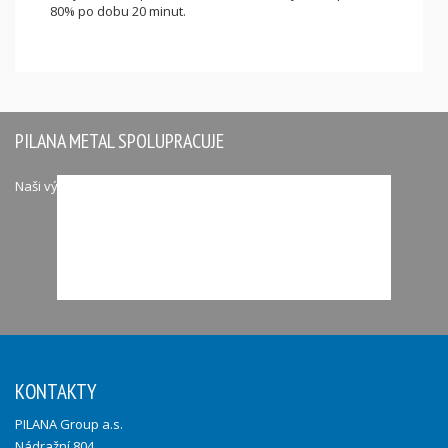
80% po dobu 20 minut.
PILANA METAL SPOLUPRACUJE
Naši významní partneři
KONTAKTY
PILANA Group a.s.
Nádražní 804,