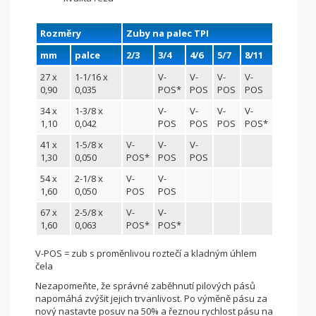
Rozměry
Zuby na palec TPI
mm
palce
2/3
3/4
4/6
5/7
8/11
27 x
1-1/16 x
V-
V-
V-
V-
0,90
0,035
POS*
POS
POS
POS
34 x
1-3/8 x
V-
V-
V-
V-
1,10
0,042
POS
POS
POS
POS*
41 x
1-5/8 x
V-
V-
V-
1,30
0,050
POS*
POS
POS
54 x
2-1/8 x
V-
V-
1,60
0,050
POS
POS
67 x
2-5/8 x
V-
V-
1,60
0,063
POS*
POS*
V-POS = zub s proměnlivou roztečí a kladným úhlem
čela
Nezapomeňte, že správné zaběhnutí pilových pásů
napomáhá zvýšit jejich trvanlivost. Po výměně pásu za
nový nastavte posuv na 50% a řeznou rychlost pásu na