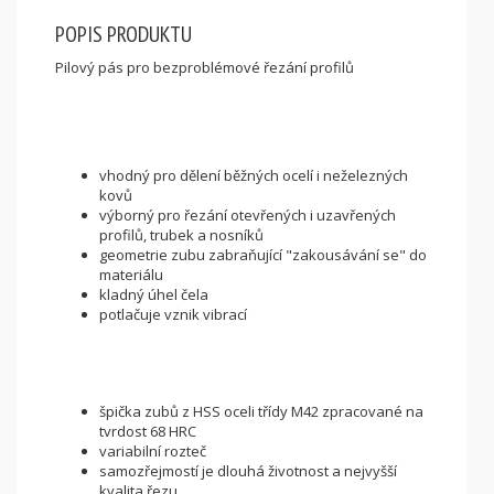
POPIS PRODUKTU
Pilový pás pro bezproblémové řezání profilů
Použití
vhodný pro dělení běžných ocelí i neželezných
kovů
výborný pro řezání otevřených i uzavřených
profilů, trubek a nosníků
geometrie zubu zabraňující "zakousávání se" do
materiálu
kladný úhel čela
potlačuje vznik vibrací
Charakteristika:
špička zubů z HSS oceli třídy M42 zpracované na
tvrdost 68 HRC
variabilní rozteč
samozřejmostí je dlouhá životnost a nejvyšší
kvalita řezu