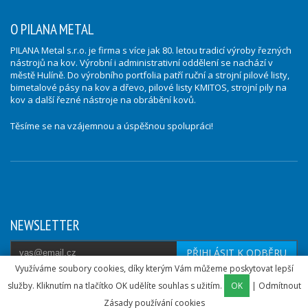
O PILANA METAL
PILANA Metal s.r.o. je firma s více jak 80. letou tradicí výroby řezných
nástrojů na kov. Výrobní i administrativní oddělení se nachází v
městě Hulíně. Do výrobního portfolia patří ruční a strojní pilové listy,
bimetalové pásy na kov a dřevo, pilové listy KMITOS, strojní pily na
kov a další řezné nástroje na obrábění kovů.
Těsíme se na vzájemnou a úspěšnou spolupráci!
NEWSLETTER
PŘIHLÁSIT K ODBĚRU
Využíváme soubory cookies, díky kterým Vám můžeme poskytovat lepší
služby. Kliknutím na tlačítko OK udělíte souhlas s užitím.
OK
|
Odmítnout
© 2015 - 2026 Pilanametal |
Zásady používání cookies
| © Studio
TAOX
Zásady používání cookies