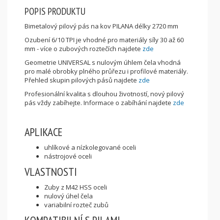
POPIS PRODUKTU
Bimetalový pilový pás na kov PILANA délky 2720 mm
Ozubení 6/10 TPI je vhodné pro materiály síly 30 až 60
mm - více o zubových roztečích najdete
zde
Geometrie UNIVERSAL s nulovým úhlem čela vhodná
pro malé obrobky plného průřezu i profilové materiály.
Přehled skupin pilových pásů najdete
zde
Profesionální kvalita s dlouhou životností, nový pilový
pás vždy zabíhejte. Informace o zabíhání najdete
zde
APLIKACE
uhlíkové a nízkolegované oceli
nástrojové oceli
VLASTNOSTI
Zuby z M42 HSS oceli
nulový úhel čela
variabilní rozteč zubů