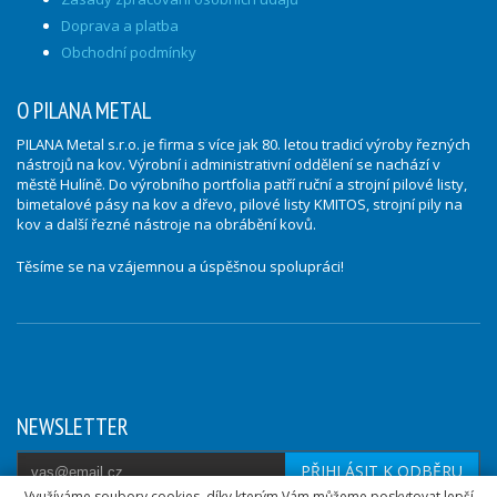
Doprava a platba
Obchodní podmínky
O PILANA METAL
PILANA Metal s.r.o. je firma s více jak 80. letou tradicí výroby řezných
nástrojů na kov. Výrobní i administrativní oddělení se nachází v
městě Hulíně. Do výrobního portfolia patří ruční a strojní pilové listy,
bimetalové pásy na kov a dřevo, pilové listy KMITOS, strojní pily na
kov a další řezné nástroje na obrábění kovů.
Těsíme se na vzájemnou a úspěšnou spolupráci!
NEWSLETTER
PŘIHLÁSIT K ODBĚRU
Využíváme soubory cookies, díky kterým Vám můžeme poskytovat lepší