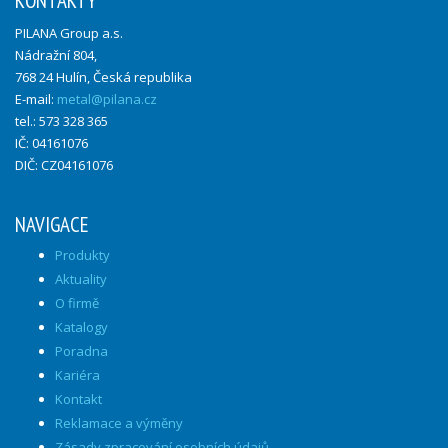
KONTAKTY
PILANA Group a.s.
Nádražní 804,
768 24 Hulín, Česká republika
E-mail:
metal@pilana.cz
tel.: 573 328 365
IČ: 04161076
DIČ: CZ04161076
NAVIGACE
Produkty
Aktuality
O firmě
Katalogy
Poradna
Kariéra
Kontakt
Reklamace a výměny
Zásady zpracování osobních údajů