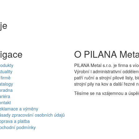
je
igace
O PILANA Meta
rodukty
PILANA Metal s.r.o. je firma s víc
tuality
Výrobní i administrativní oddělen
firmě
patří ruční a strojní pilové listy
atalogy
strojní pily na kov a další řezné
oradna
Těsíme se na vzájemnou a úspěš
riéra
ontakt
eklamace a výměny
ásady zpracování osobních údajů
oprava a platba
bchodní podmínky