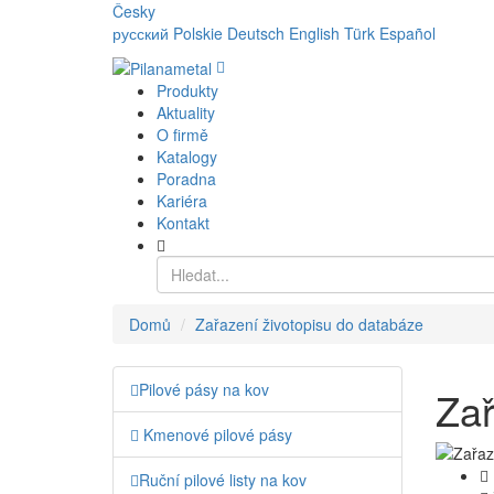
Česky
русский
Polskie
Deutsch
English
Türk
Español
Produkty
Aktuality
O firmě
Katalogy
Poradna
Kariéra
Kontakt
Domů
Zařazení životopisu do databáze
Pilové pásy na kov
Zař
Kmenové pilové pásy
Ruční pilové listy na kov