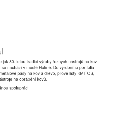
l
e jak 80. letou tradicí výroby řezných nástrojů na kov.
í se nachází v městě Hulíně. Do výrobního portfolia
, bimetalové pásy na kov a dřevo, pilové listy KMITOS,
 nástroje na obrábění kovů.
nou spolupráci!