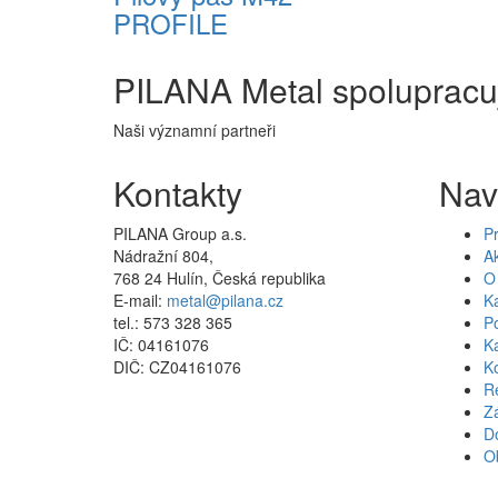
PROFILE
PILANA Metal spolupracu
Naši významní partneři
Kontakty
Nav
PILANA Group a.s.
P
Nádražní 804,
Ak
768 24 Hulín, Česká republika
O 
E-mail:
metal@pilana.cz
K
tel.: 573 328 365
P
IČ: 04161076
Ka
DIČ: CZ04161076
K
R
Z
D
O